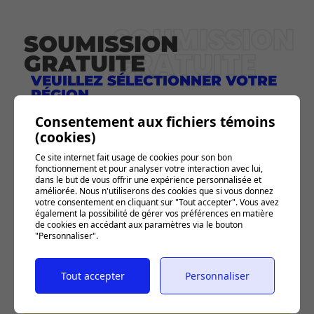
SOUMISSION
SOUMISSION
GRATUITE
GRATUITE
VEUILLEZ SÉLECTIONNER VOTRE
RÉGION
Consentement aux fichiers témoins
Mauricie -
Capitale-Nationale
Autre
Centre-du-
- Chaudière-
région
(cookies)
Québec
Appalaches
Ce site internet fait usage de cookies pour son bon
fonctionnement et pour analyser votre interaction avec lui,
dans le but de vous offrir une expérience personnalisée et
améliorée. Nous n'utiliserons des cookies que si vous donnez
votre consentement en cliquant sur "Tout accepter". Vous avez
également la possibilité de gérer vos préférences en matière
de cookies en accédant aux paramètres via le bouton
"Personnaliser".
À noter
que notre horaire 2026 est
complet
pour les
Tout accepter
Personnaliser
travaux de peinture de patios
.
Nous avons toutefois encore des
disponibilités
pour
les
revêtements extérieurs
.